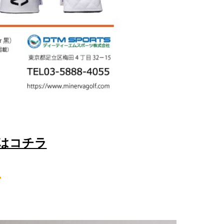
デルはコチラ
ー