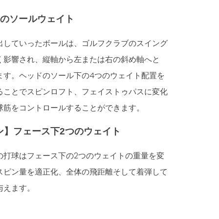
つのソールウェイト
出していったボールは、ゴルフクラブのスイング
く影響され、縦軸から左または右の斜め軸へと
ます。ヘッドのソール下の4つのウェイト配置を
ることでスピンロフト、フェイストゥパスに変化
球筋をコントロールすることができます。
ン】フェース下2つのウェイト
の打球はフェース下の2つのウェイトの重量を変
スピン量を適正化、全体の飛距離そして着弾して
与えます。