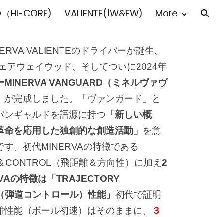
（HI-CORE)
VALIENTE(1W&FW)
More
ion
NERVA VALIENTEのドライバーが誕生、
フェアウェイウッド、そしてついに2024年
MINERVA VANGUARD（ミネルヴァヴ
）
が完成しました。「ヴァンガード」と
バンギャルドを語源に持つ
「新しい概
革命を応用した独創的な創造活動」
を意
す。初代MINERVAの特徴である
CE＆CONTROL（飛距離＆方向性）に加え
2
VAの特徴は「TRAJECTORY
L（弾道コントロール）性能」
初代で証明
離性能（ボール初速）はそのままに、
３