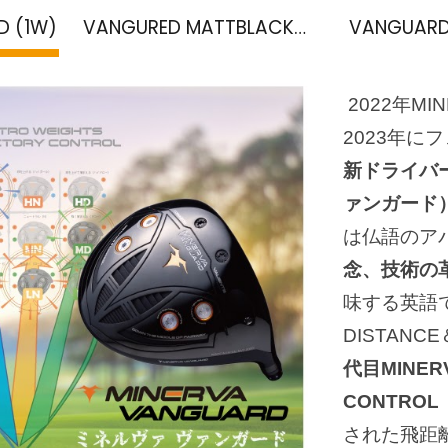
 (1W)
VANGURED MATTBLACK【NEW】
VANGUARD
ip to main content
Skip to navigat
2022年MI
2023年に
新ドライバー
ァンガード
は仏語のア
念、技術の
味する英語で
DISTAN
代目MINER
CONTRO
された飛距