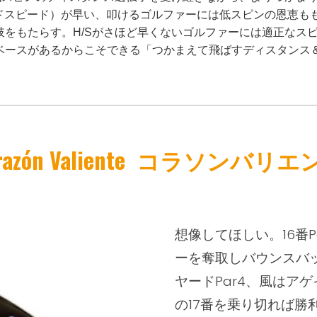
ッドスピード）が早い、叩けるゴルファーには低スピンの恩恵も
肢をもたらす。H/Sがさほど早くないゴルファーには適正なス
ースがあるからこそできる「つかまえて飛ばすディスタンス＆コ
azón Valiente
コラソンバリエ
想像してほしい。16番
ー
を
奪取しバウンスバッ
ヤードPar4、風はア
の17番を乗り切れば勝