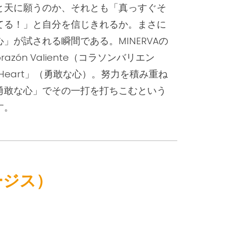
と天に願うのか、それとも「真っすぐそ
てる！」と自分を信じきれるか。まさに
」が試される瞬間である。MINERVAの
azón Valiente（コラソンバリエン
e Heart」（勇敢な心）。努力を積み重ね
勇敢な心」でその一打を打
ちこむという
す
。
イージス）