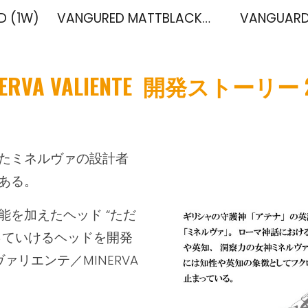
 (1W)
VANGURED MATTBLACK【NEW】
VANGUARD
ip to main content
Skip to navigat
ERVA VALIENTE 開発ストーリー 
たミネルヴァの設計者
ある。
を加えたヘッド “ただ
っていけるヘッドを開発
ァリエンテ／MINERVA