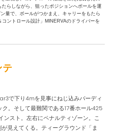
もたらしながら、狙ったポジションへボールを運
ピン量で、ボールがつかまえ、キャリーをもたら
ントロール設計」MINERVAのドライバーを
ンテ
Par3で下り4mを見事にねじ込みバーディ
ク。そして最難関である17番ホール42
5
ゲインスト。
左右にペナルティゾーン
。こ
利が見えてくる。ティーグラウンド「ま