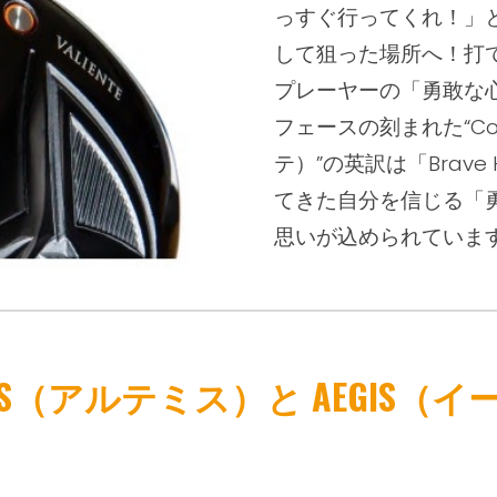
っすぐ行ってくれ！」
して狙った場所へ！打
プレーヤーの「勇敢な心
フェースの刻まれた“Cor
テ）”
の英訳は
「Brav
てきた自分を信じる「
思いが込められてい
ま
MIS（アルテミス）と AEGIS（