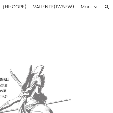
（HI-CORE)
VALIENTE(1W&FW)
More
ion